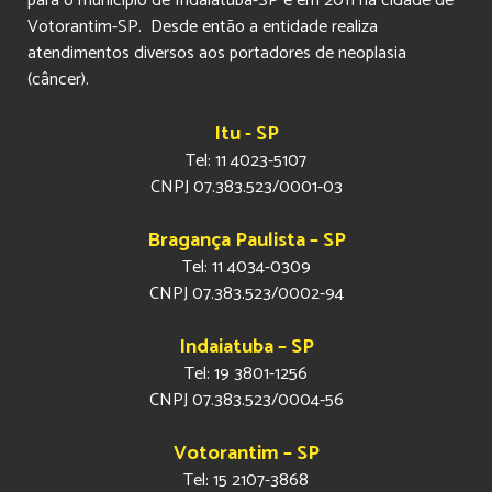
para o município de Indaiatuba-SP e em 2011 na cidade de
Votorantim-SP. Desde então a entidade realiza
atendimentos diversos aos portadores de neoplasia
(câncer).
Itu - SP
Tel: 11 4023-5107
CNPJ 07.383.523/0001-03
Bragança Paulista – SP
Tel: 11 4034-0309
CNPJ 07.383.523/0002-94
Indaiatuba – SP
Tel: 19 3801-1256
CNPJ 07.383.523/0004-56
Votorantim – SP
Tel: 15 2107-3868