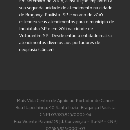
Em setembro de 2006, a instituição implantou a
sua segunda unidade de atendimento na cidade
de Bragança Paulista -SP e no ano de 2010
estendeu seus atendimentos para o município de
Indaiatuba-SP e em 2011 na cidade de
Votorantim-SP. Desde então a entidade realiza
atendimentos diversos aos portadores de
neoplasia (câncer).
Mais Vida Centro de Apoio ao Portador de Câncer
Rua Itapechinga, 90 Santa Luzia- Bragança Paulista
CNPJ 07.383.523/0002-94
Rua Vicente Pavani,125 Jd. Convenção – Itu-SP – CNPJ
07.383.523/0001-03