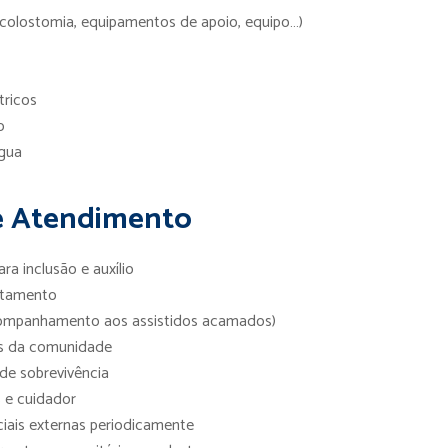
e colostomia, equipamentos de apoio, equipo…)
tricos
o
água
e Atendimento
a inclusão e auxílio
atamento
companhamento aos assistidos acamados)
s da comunidade
de sobrevivência
s e cuidador
ciais externas periodicamente