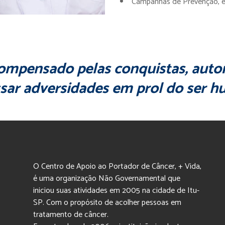
Campanhas de Prevenção, ev
compensado pelas conquistas, auto
sar adversidades em prol do ser 
O Centro de Apoio ao Portador de Câncer, + Vida,
é uma organização Não Governamental que
iniciou suas atividades em 2005 na cidade de Itu-
SP. Com o propósito de acolher pessoas em
tratamento de câncer.