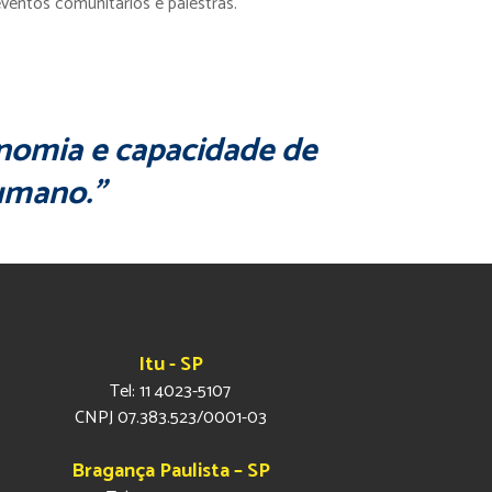
entos comunitários e palestras.
nomia e capacidade de
humano.”
Itu - SP
Tel: 11 4023-5107
CNPJ 07.383.523/0001-03
Bragança Paulista – SP