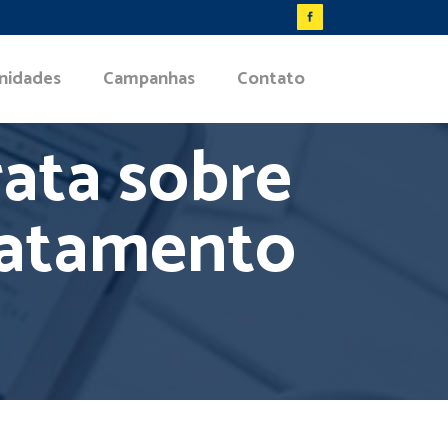
nidades
Campanhas
Contato
rata sobre
ratamento