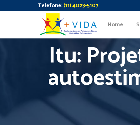
Telefone:
(11) 4023-5107
Home
S
Itu: Proj
autoesti