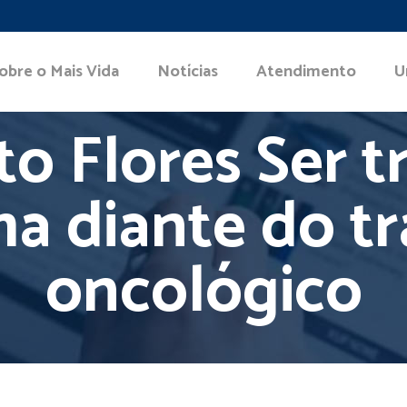
obre o Mais Vida
Notícias
Atendimento
U
eto Flores Ser t
ma diante do t
oncológico